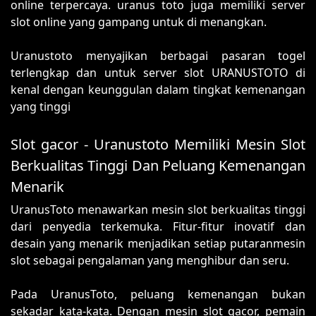
online terpercaya. uranus toto juga memiliki server
slot online yang gampang untuk di menangkan.
Uranustoto menyajikan berbagai pasaran togel
terlengkap dan untuk server slot URANUSTOTO di
kenal dengan keunggulan dalam tingkat kemenangan
yang tinggi
Slot gacor - Uranustoto Memiliki Mesin Slot
Berkualitas Tinggi Dan Peluang Kemenangan
Menarik
UranusToto menawarkan mesin slot berkualitas tinggi
dari penyedia terkemuka. Fitur-fitur inovatif dan
desain yang menarik menjadikan setiap putaranmesin
slot sebagai pengalaman yang menghibur dan seru.
Pada UranusToto, peluang kemenangan bukan
sekadar kata-kata. Dengan mesin slot gacor, pemain