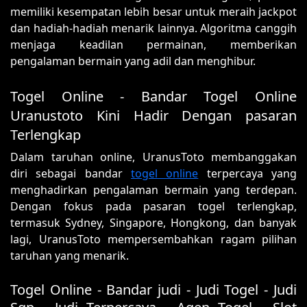
memiliki kesempatan lebih besar untuk meraih jackpot
dan hadiah-hadiah menarik lainnya. Algoritma canggih
menjaga keadilan permainan, memberikan
pengalaman bermain yang adil dan menghibur.
Togel Online - Bandar Togel Online
Uranustoto Kini Hadir Dengan pasaran
Terlengkap
Dalam taruhan online, UranusToto membanggakan
diri sebagai bandar
togel online
terpercaya yang
menghadirkan pengalaman bermain yang terdepan.
Dengan fokus pada pasaran togel terlengkap,
termasuk Sydney, Singapore, Hongkong, dan banyak
lagi, UranusToto mempersembahkan ragam pilihan
taruhan yang menarik.
Togel Online - Bandar judi - Judi Togel - Judi